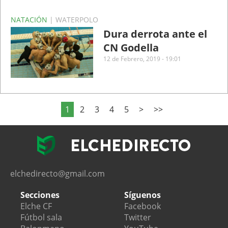
NATACIÓN
| WATERPOLO
Dura derrota ante el
CN Godella
12 de Febrero, 2019 - 19:01
1
2
3
4
5
>
>>
elchedirecto@gmail.com
Secciones
Síguenos
Elche CF
Facebook
Fútbol sala
Twitter