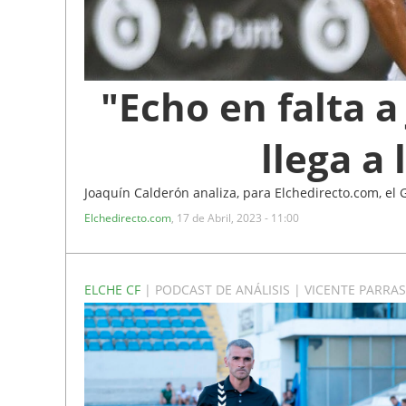
"Echo en falta a
llega a
Joaquín Calderón analiza, para Elchedirecto.com, el G
Elchedirecto.com
,
17 de Abril, 2023 - 11:00
ELCHE CF
| PODCAST DE ANÁLISIS | VICENTE PARRAS