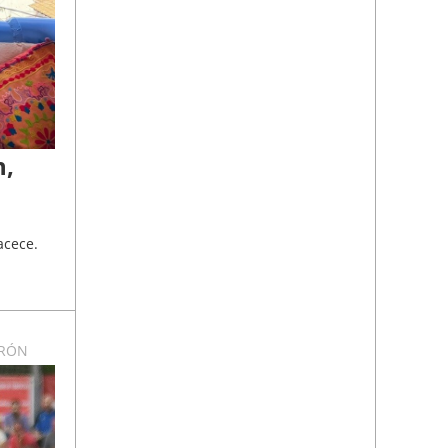
n,
acece.
ERÓN