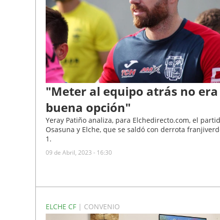
"Meter al equipo atrás no er
buena opción"
Yeray Patiño analiza, para Elchedirecto.com, el parti
Osasuna y Elche, que se saldó con derrota franjiverd
1.
09 de Abril, 2023 - 16:30
ELCHE CF
| CONVENIO