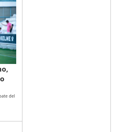
no,
do
pate del