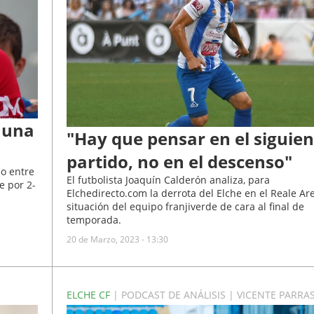
a una
"Hay que pensar en el siguien
partido, no en el descenso"
do entre
El futbolista Joaquín Calderón analiza, para
e por 2-
Elchedirecto.com la derrota del Elche en el Reale Are
situación del equipo franjiverde de cara al final de
temporada.
20 de Marzo, 2023 - 13:30
ELCHE CF
| PODCAST DE ANÁLISIS | VICENTE PARRA