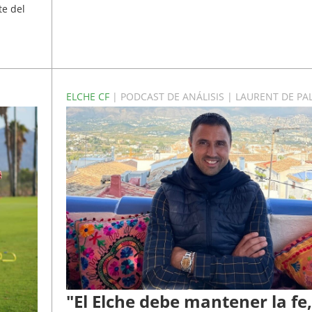
te del
ELCHE CF
| PODCAST DE ANÁLISIS | LAURENT DE P
"El Elche debe mantener la fe