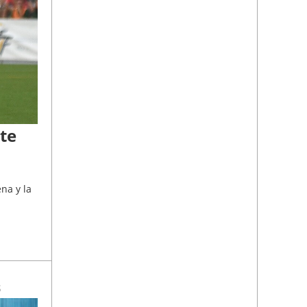
te
na y la
S