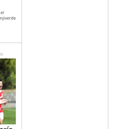
 el
anjiverde
RI