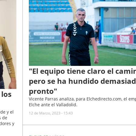
"El equipo tiene claro el cami
pero se ha hundido demasia
pronto"
 los
Vicente Parras analiza, para Elchedirecto.com, el em
Elche ante el Valladolid.
de y el
12 de Marzo, 2023 - 15:43
s de
adores y