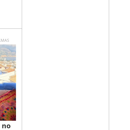
ALMAS
, no