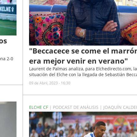
os
"Beccacece se come el marró
era mejor venir en verano"
ona 2-0
Laurent de Palmas analiza, para Elchedirecto.com, la
situación del Elche con la llegada de Sebastián Becc
09 de Abril, 2023 - 16:30
ELCHE CF
| PODCAST DE ANÁLISIS | JOAQUÍN CALD