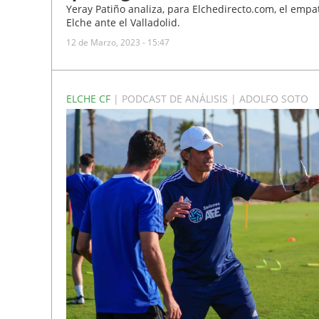
Yeray Patiño analiza, para Elchedirecto.com, el empa
Elche ante el Valladolid.
12 de Marzo, 2023 - 15:47
ELCHE CF
| PODCAST DE ANÁLISIS | ADOLFO SOTO