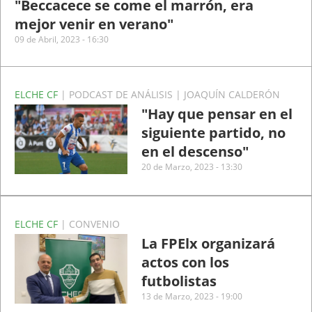
"Beccacece se come el marrón, era
mejor venir en verano"
09 de Abril, 2023 - 16:30
ELCHE CF
| PODCAST DE ANÁLISIS | JOAQUÍN CALDERÓN
"Hay que pensar en el
siguiente partido, no
en el descenso"
20 de Marzo, 2023 - 13:30
ELCHE CF
| CONVENIO
La FPElx organizará
actos con los
futbolistas
13 de Marzo, 2023 - 19:00