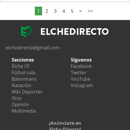
1
2
3
4
5
>
>>
elchedirecto@gmail.com
Secciones
Síguenos
Elche CF
Facebook
Fútbol sala
Twitter
Balonmano
YouTube
Natación
Instagram
Más Deportes
Ocio
Opinión
Multimedia
¡Anúnciate en
Elche Directo!