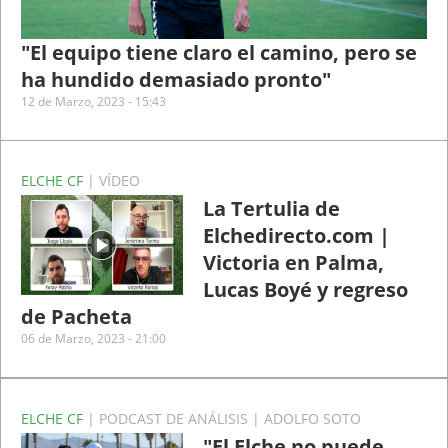
"El equipo tiene claro el camino, pero se
ha hundido demasiado pronto"
12 de Marzo, 2023 - 15:43
ELCHE CF
| VÍDEO
La Tertulia de
Elchedirecto.com |
Victoria en Palma,
Lucas Boyé y regreso
de Pacheta
06 de Marzo, 2023 - 21:00
ELCHE CF
| PODCAST DE ANÁLISIS | ADOLFO SOTO
"El Elche no puede