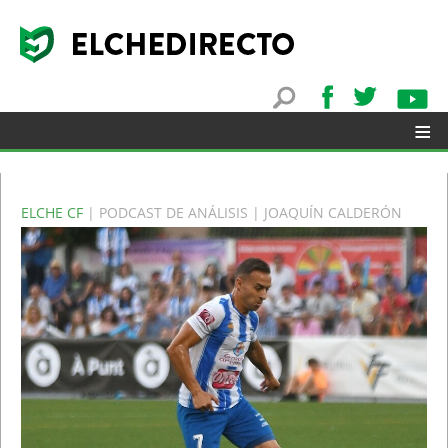
≡
ELCHE CF
| PODCAST DE ANÁLISIS | JOAQUÍN CALDERÓN
▼