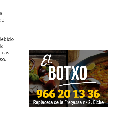
ma
dò
 debido
da
ntras
so.