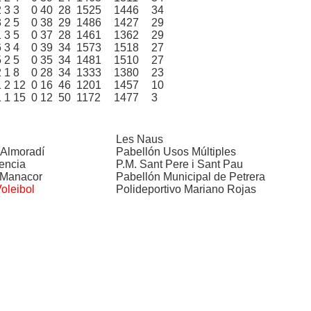
2
3
3
0
40
28
1525
1446
34
3
2
5
0
38
29
1486
1427
29
1
3
5
0
37
28
1461
1362
29
6
3
4
0
39
34
1573
1518
27
5
2
5
0
35
34
1481
1510
27
2
1
8
0
28
34
1333
1380
23
1
2
12
0
16
46
1201
1457
10
1
1
15
0
12
50
1172
1477
3
Les Naus
 Almoradí
Pabellón Usos Múltiples
encia
P.M. Sant Pere i Sant Pau
 Manacor
Pabellón Municipal de Petrera
Voleibol
Polideportivo Mariano Rojas