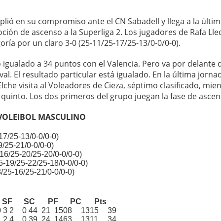
plió en su compromiso ante el CN Sabadell y llega a la últi
ción de ascenso a la Superliga 2. Los jugadores de Rafa Lle
goría por un claro 3-0 (25-11/25-17/25-13/0-0/0-0).
 igualado a 34 puntos con el Valencia. Pero va por delante
val. El resultado particular está igualado. En la última jorna
che visita al Voleadores de Cieza, séptimo clasificado, mie
, quinto. Los dos primeros del grupo juegan la fase de ascen
- VOLEIBOL MASCULINO
7/25-13/0-0/0-0)
/25-21/0-0/0-0)
16/25-20/25-20/0-0/0-0)
-19/25-22/25-18/0-0/0-0)
/25-16/25-21/0-0/0-0)
SF
SC
PF
PC
Pts
0
3
2
0
44
21
1508
1315
39
1
2
4
0
39
24
1463
1311
34