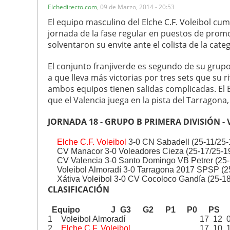
Elchedirecto.com
,
09 de Marzo, 2014 - 20:53
El equipo masculino del Elche C.F. Voleibol cum
jornada de la fase regular en puestos de promo
solventaron su envite ante el colista de la cate
El conjunto franjiverde es segundo de su grupo
a que lleva más victorias por tres sets que su ri
ambos equipos tienen salidas complicadas. El El
que el Valencia juega en la pista del Tarragona
JORNADA 18 - GRUPO B PRIMERA DIVISIÓN 
Elche C.F. Voleibol
3-0 CN Sabadell (25-11/25-1
CV Manacor 3-0 Voleadores Cieza (25-17/25-19
CV Valencia 3-0 Santo Domingo VB Petrer (25-
Voleibol Almoradí 3-0 Tarragona 2017 SPSP (25
Xátiva Voleibol 3-0 CV Cocoloco Gandía (25-18
CLASIFICACIÓN
Equipo
J
G3
G2
P1
P0
PS
1
Voleibol Almoradí
17
12
2
Elche C.F. Voleibol
17
10