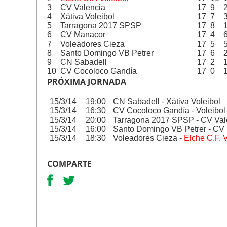
3
CV Valencia
17
9
4
Xátiva Voleibol
17
7
5
Tarragona 2017 SPSP
17
8
6
CV Manacor
17
4
7
Voleadores Cieza
17
5
8
Santo Domingo VB Petrer
17
6
9
CN Sabadell
17
2
10
CV Cocoloco Gandía
17
0
PRÓXIMA JORNADA
15/3/14
19:00
CN Sabadell - Xátiva Voleibol
15/3/14
16:30
CV Cocoloco Gandía - Voleibol
15/3/14
20:00
Tarragona 2017 SPSP - CV Val
15/3/14
16:00
Santo Domingo VB Petrer - CV
15/3/14
18:30
Voleadores Cieza -
Elche C.F. 
COMPARTE