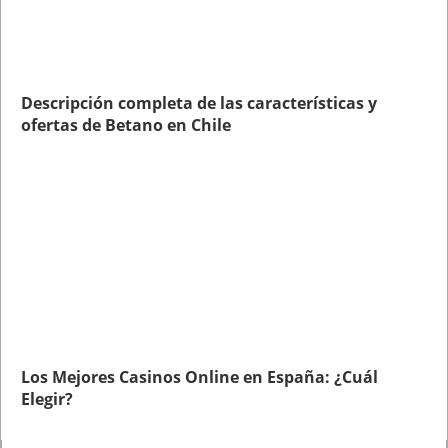
Descripción completa de las características y
ofertas de Betano en Chile
Los Mejores Casinos Online en España: ¿Cuál
Elegir?