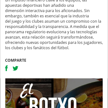
apuestas deportivas han añadido una
dimensión interactiva para los aficionados. Sin
embargo, también es esencial que la industria
del juego y los clubes asuman un compromiso con la
responsabilidad y la transparencia. A medida que el
panorama regulatorio evoluciona y las tecnologías
avanzan, esta relación seguirá transformándose,
ofreciendo nuevas oportunidades para los jugadores,
los clubes y los fanáticos del fútbol.
COMPARTE