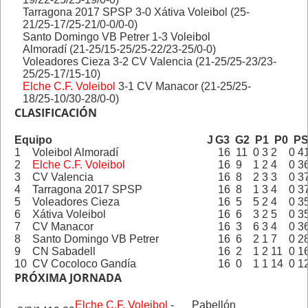
Tarragona 2017 SPSP 3-0 Xátiva Voleibol (25-
21/25-17/25-21/0-0/0-0)
Santo Domingo VB Petrer 1-3 Voleibol
Almoradí (21-25/15-25/25-22/23-25/0-0)
Voleadores Cieza 3-2 CV Valencia (21-25/25-23/23-
25/25-17/15-10)
Elche C.F. Voleibol
3-1 CV Manacor (21-25/25-
18/25-10/30-28/0-0)
CLASIFICACIÓN
Equipo
J
G3
G2
P1
P0
P
1
Voleibol Almoradí
16
11
0
3
2
0
4
2
Elche C.F. Voleibol
16
9
1
2
4
0
3
3
CV Valencia
16
8
2
3
3
0
3
4
Tarragona 2017 SPSP
16
8
1
3
4
0
3
5
Voleadores Cieza
16
5
5
2
4
0
3
6
Xátiva Voleibol
16
6
3
2
5
0
3
7
CV Manacor
16
3
6
3
4
0
3
8
Santo Domingo VB Petrer
16
6
2
1
7
0
2
9
CN Sabadell
16
2
1
2
11
0
1
10
CV Cocoloco Gandía
16
0
1
1
14
0
1
PRÓXIMA JORNADA
Elche C.F. Voleibol
-
Pabellón