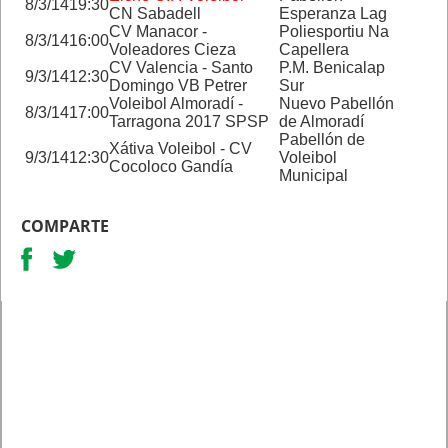
8/3/14
19:30
CN Sabadell
Esperanza Lag
CV Manacor -
Poliesportiu Na
8/3/14
16:00
Voleadores Cieza
Capellera
CV Valencia - Santo
P.M. Benicalap
9/3/14
12:30
Domingo VB Petrer
Sur
Voleibol Almoradí -
Nuevo Pabellón
8/3/14
17:00
Tarragona 2017 SPSP
de Almoradí
Pabellón de
Xátiva Voleibol - CV
9/3/14
12:30
Voleibol
Cocoloco Gandía
Municipal
COMPARTE