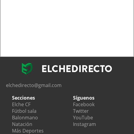
elchedirecto@gmail.com
Secciones
Síguenos
Elche CF
Facebook
Fútbol sala
Twitter
Balonmano
YouTube
Natación
Instagram
Más Deportes