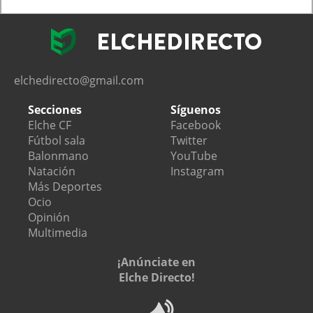
elchedirecto@gmail.com
Secciones
Síguenos
Elche CF
Facebook
Fútbol sala
Twitter
Balonmano
YouTube
Natación
Instagram
Más Deportes
Ocio
Opinión
Multimedia
¡Anúnciate en
Elche Directo!