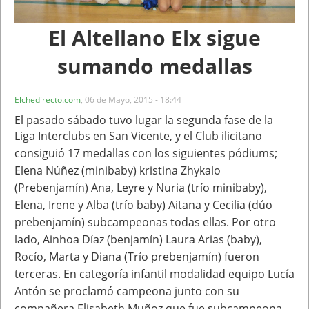
El Altellano Elx sigue
sumando medallas
Elchedirecto.com
,
06 de Mayo, 2015 - 18:44
El pasado sábado tuvo lugar la segunda fase de la
Liga Interclubs en San Vicente, y el Club
ilicitano
consiguió 17 medallas con los siguientes pódiums;
Elena Núñez (minibaby) kristina
Zhykalo
(Prebenjamín) Ana, Leyre y Nuria (trío minibaby),
Elena, Irene y Alba (trío baby) Aitana
y Cecilia (dúo
prebenjamín) subcampeonas todas ellas. Por otro
lado, Ainhoa Díaz (benjamín)
Laura Arias (baby),
Rocío, Marta y Diana (Trío prebenjamín) fueron
terceras. En categoría
infantil modalidad equipo Lucía
Antón se proclamó campeona junto con su
compañera
Elisabeth Muñoz que fue subcampeona.