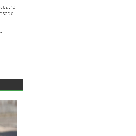
 cuatro
Rosado
un