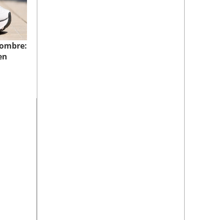
hombre:
en