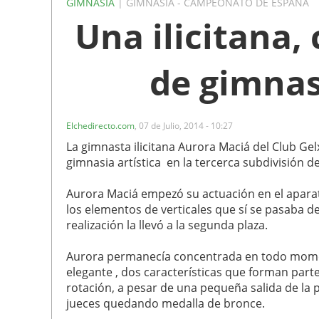
GIMNASIA
| GIMNASIA - CAMPEONATO DE ESPAÑA
Una ilicitana
de gimnas
Elchedirecto.com
,
07 de Julio, 2014 - 10:27
La gimnasta ilicitana Aurora Maciá del Club G
gimnasia artística en la tercerca subdivisión de
Aurora Maciá empezó su actuación en el aparat
los elementos de verticales que sí se pasaba d
realización la llevó a la segunda plaza.
Aurora permanecía concentrada en todo momento,
elegante , dos características que forman parte
rotación, a pesar de una pequeña salida de la p
jueces quedando medalla de bronce.