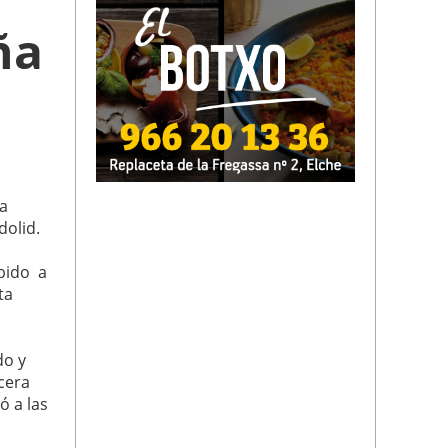
ña
ña
dolid.
ebido a
ta
do y
cera
ó a las