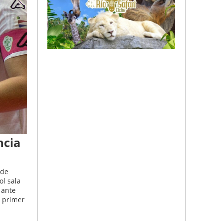
ncia
 de
ol sala
 ante
n primer