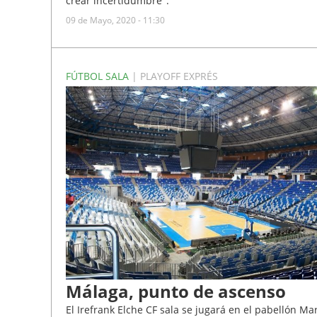
crear incertidumbre".
09 de Mayo, 2020 - 11:30
FÚTBOL SALA
| PLAYOFF EXPRÉS
Málaga, punto de ascenso
El Irefrank Elche CF sala se jugará en el pabellón Ma