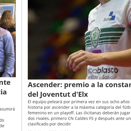
nte
Ascender: premio a la consta
cia
del Joventut d'Elx
El equipo peleará por primera vez en sus ocho años
historia por ascender a la máxima categoría del fútb
 asumirá
femenino en un playoff. Las ilicitanas deberán jugar
dos rivales, primero CN Caldes FS y después ante u
ado
clasificado por decidir
 de