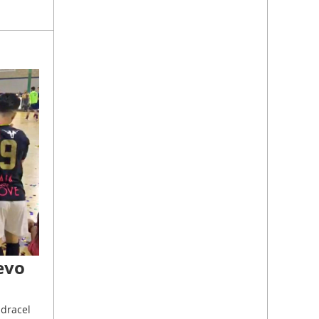
evo
ndracel