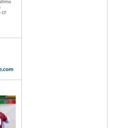
último
a
e CF