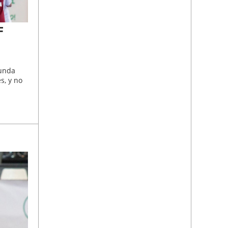
F
gunda
s, y no