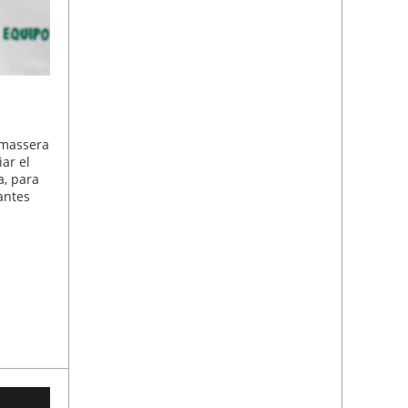
Almassera
ar el
a, para
antes