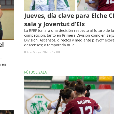
Jueves, día clave para Elche C
sala y Joventut d'Elx
La RFEF tomará una decisión respecto al futuro de la
competición, tanto en Primera División como en Se
División. Ascensos, directos y mediante playoff expré
el
descensos; o temporada nula.
03 de Mayo, 2020 - 17:00
ff
a en
s
FÚTBOL SALA
u