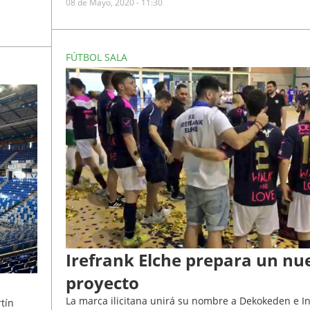
08 de Mayo, 2020 - 11:30
FÚTBOL SALA
Irefrank Elche prepara un nu
proyecto
La marca ilicitana unirá su nombre a Dekokeden e I
rtín