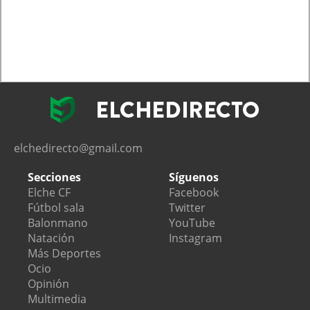
elchedirecto@gmail.com
Secciones
Síguenos
Elche CF
Facebook
Fútbol sala
Twitter
Balonmano
YouTube
Natación
Instagram
Más Deportes
Ocio
Opinión
Multimedia