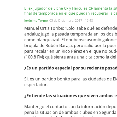
El ex jugador de Elche CF y Hércules CF lamenta la 
final de temporada en el que puedan recuperar la cat
Jerónimo Tormo
,
05 de Diciembre, 2017 - 16:48
Manuel Ortiz Toribio ‘Lolo’ sabe qué es defende
andaluz jugó la pasada temporada en los dos b
como blanquiazul. El onubense asumió galones 
brújula de Rubén Baraja, pero salió por la puert
para recalar en un Rico Pérez en el que no pud
(100.8 FM) qué siente ante una cita como la de
¿Es un partido especial por su reciente pasa
Si, es un partido bonito para las ciudades de E
espectador.
¿Entiende las situaciones que viven ambos 
Mantengo el contacto con la información depor
pena la situación de ambos clubes en Segunda D