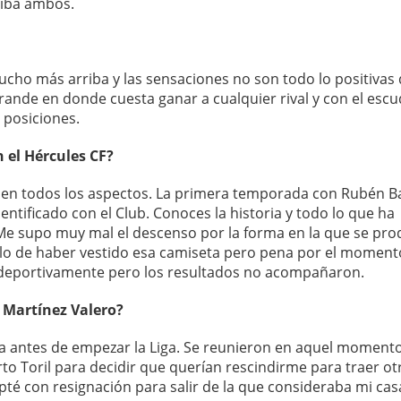
rriba ambos.
ucho más arriba y las sensaciones no son todo lo positivas
rande en donde cuesta ganar a cualquier rival y con el esc
 posiciones.
n el Hércules CF?
 en todos los aspectos. La primera temporada con Rubén B
ntificado con el Club. Conoces la historia y todo lo que ha
. Me supo muy mal el descenso por la forma en la que se pro
gullo de haber vestido esa camiseta pero pena por el momen
e deportivamente pero los resultados no acompañaron.
l Martínez Valero?
a antes de empezar la Liga. Se reunieron en aquel momento
erto Toril para decidir que querían rescindirme para traer ot
pté con resignación para salir de la que consideraba mi cas