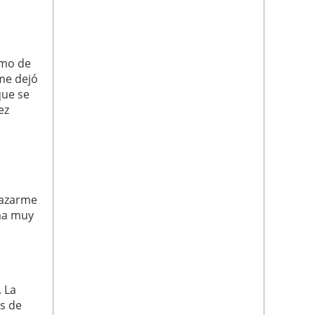
imo de
me dejó
que se
ez
lazarme
ima muy
 La
os de