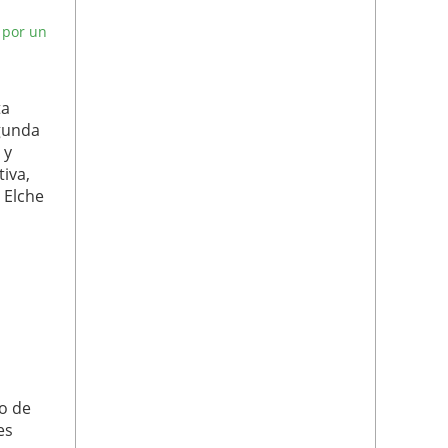
 por un
ta
egunda
 y
tiva,
 Elche
o de
es