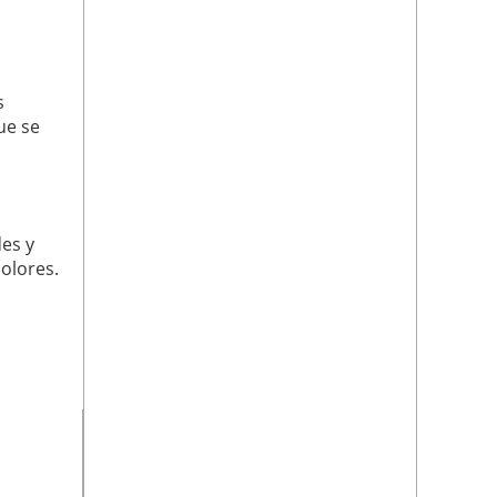
s
ue se
es y
olores.