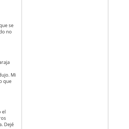
 que se
udo no
araja
dujo. Mi
to que
 el
ros
a. Dejé