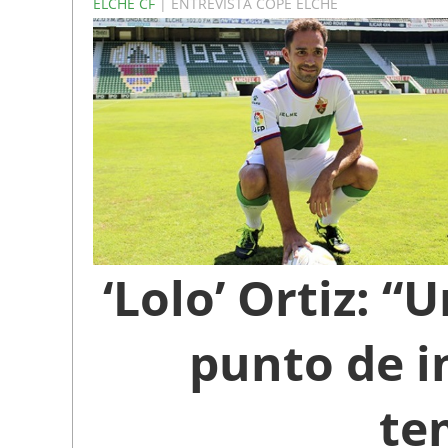
ELCHE CF
| ENTREVISTA COPE ELCHE
‘Lolo’ Ortiz: 
punto de i
te