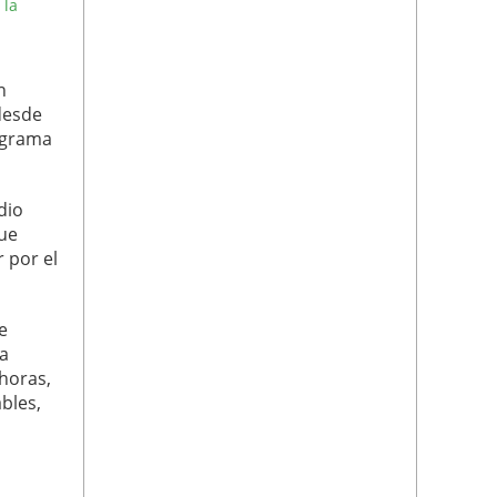
 la
n
 desde
rograma
dio
que
 por el
e
La
 horas,
bles,