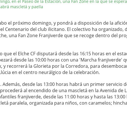
mingo, en el Paseo de la Estación, una Fan Zone en la que se espera
Habrá mascletá y paella
cabo el próximo domingo, y pondrá a disposición de la afició
 el Centenario del club ilicitano. El colectivo ha organizado,
Elche, una Fan Zone Franjiverde que se recoge dentro del p
do que el Elche CF disputará desde las 16:15 horas en el esta
pezará desde las 10:00 horas con una 'Marcha franjiverde' 
x, y recorrerá la Glorieta por la Corredora, para desembocar
lúcia en el centro neurálgico de la celebración.
 Además, desde las 13:00 horas habrá un primer servicio d
e procederá al encendido de una mascletá en la Avenida de 
nfantiles franjiverde, desde las 11:00 horas y hasta las 13:00
etá paralela, organizada para niños, con caramelos; hincha