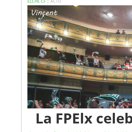
ELCHE CF
| ACTO
La FPElx cele