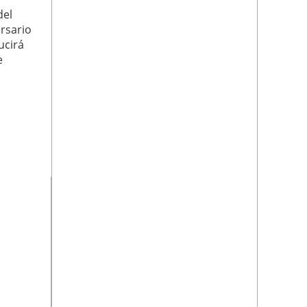
del
ersario
ucirá
e