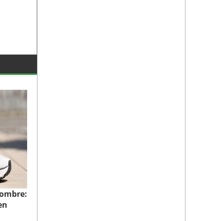
hombre:
en