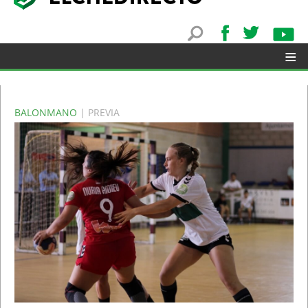
≡
BALONMANO
| PREVIA
▼