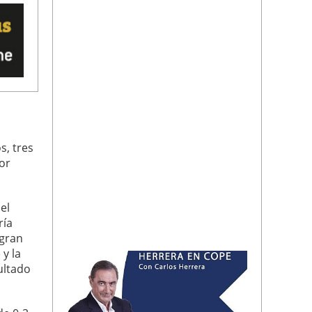
s, tres
or
el
ría
 gran
 y la
ultado