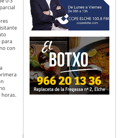
de 0-3
parcial
ores
isitante
uto
0 para
ano con
na
 primera
on
ano
0 horas.