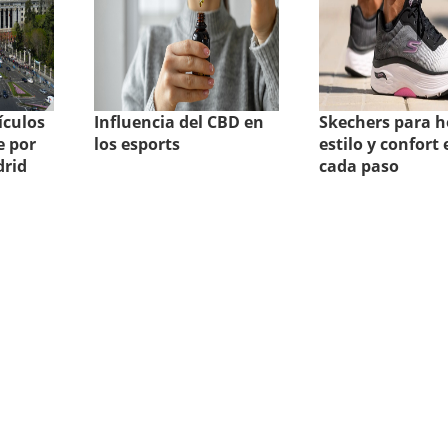
ículos
Influencia del CBD en
Skechers para 
e por
los esports
estilo y confort 
drid
cada paso