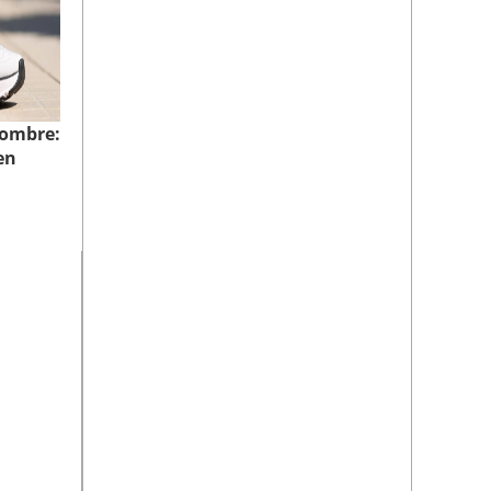
hombre:
en