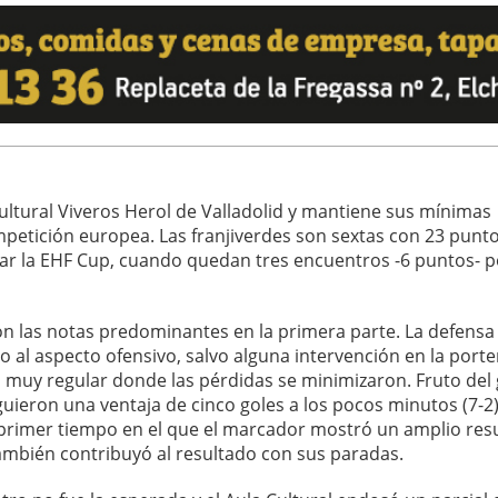
Cultural Viveros Herol de Valladolid y mantiene sus mínimas
etición europea. Las franjiverdes son sextas con 23 punto
gar la EHF Cup, cuando quedan tres encuentros -6 puntos- p
ron las notas predominantes en la primera parte. La defensa 
to al aspecto ofensivo, salvo alguna intervención en la porte
d muy regular donde las pérdidas se minimizaron. Fruto del
guieron una ventaja de cinco goles a los pocos minutos (7-2)
 primer tiempo en el que el marcador mostró un amplio res
, también contribuyó al resultado con sus paradas.