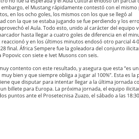
ntro no fue la esperada y el Aula Cultural endosó un parcial 
in embargo, el Mustang rápidamente contestó con el mismo 
os, en los ocho goles, los mismos con los que se llegó al
ad con la que se estaba jugando se fue perdiendo y los err
rovechó el Aula. Todo esto, unido al carácter del equipo v
 marcador hasta llegar a cuatro goles de diferencia en el min
g reaccionó y en los últimos minutos endosó otro parcial 4-
-28 final. África Sempere fue la goleadora del conjunto ilicit
 Popovic con siete e Ivet Musons con seis.
 muy contento con este resultado, y asegura que esta “es u
 muy bien y que siempre obliga a jugar al 100%”. Esta es la
tiene que disputar para intentar llegar a la última jornada c
un billete para Europa. La próxima jornada, el equipo ilicit
 dos puntos ante el Prosetecnisa Zuazo, el sábado a las 18:3