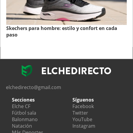
Skechers para hombre: estilo y confort en cada
paso
elchedirecto@gmail.com
Secciones
Síguenos
Elche CF
Facebook
Fútbol sala
Twitter
Balonmano
YouTube
Natación
Instagram
Más Deportes