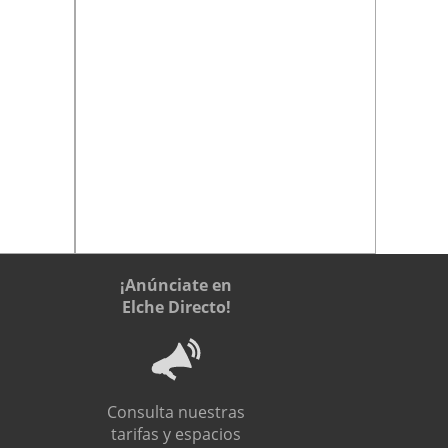
¡Anúnciate en
Elche Directo!
Consulta nuestras
tarifas y espacios