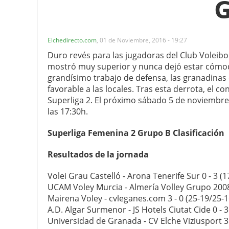
Elchedirecto.com
,
01 de Noviembre, 2016 - 19:27
Duro revés para las jugadoras del Club Voleib
mostró muy superior y nunca dejó estar cómodas
grandísimo trabajo de defensa, las granadinas di
favorable a las locales. Tras esta derrota, el co
Superliga 2. El próximo sábado 5 de noviembre s
las 17:30h.
Superliga Femenina 2 Grupo B Clasificación
Resultados de la jornada
Volei Grau Castelló - Arona Tenerife Sur 0 - 3 (
UCAM Voley Murcia - Almería Volley Grupo 2008 
Mairena Voley - cvleganes.com 3 - 0 (25-19/25-1
A.D. Algar Surmenor - JS Hotels Ciutat Cide 0 - 
Universidad de Granada - CV Elche Viziusport 3 