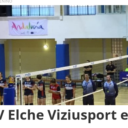
MENINO
V Elche Viziusport 