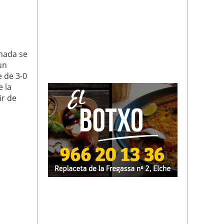
anada se
un
e de 3-0
e la
ir de