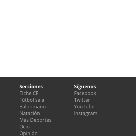
Secciones
Síguenos
Elche CF
Facebook
Fútbol sala
Twitter
Balonmano
YouTube
Natación
Instagram
Más Deportes
Ocio
Opinión