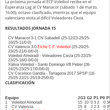
La próxima jornada el ECF Voleibol recibe en el
Esperanza Lag al CV Manacor (sábado 1 de marzo,
16:00), octavo clasificado, mientras que el equipo
valenciano visita al difícil Voleadores Cieza.
RESULTADOS JORNADA 15
CV Manacor 3-1 CN Sabadell (25-12/23-25/25-
10/25-11/0-0)
CV Valencia 3-0
Elche C.F. Voleibol
(25-20/25-
23/25-21/0-0/0-0)
Voleibol Almoradí - Voleadores Cieza (25-22/25-
23/25-16/0-0/0-0)
Xátiva Voleibol - Santo Domingo VB Petrer (26-
24/25-23/25-17/0-0/0-0)
CV Cocoloco Gandía - Tarragona 2017 SPSP (16-
25/25-22/21-25/19-25/0-0)
CLASIFICACIÓN
Equipo
J
G3
G2
P1
P0
P
1
Voleibol Almoradí
15
10
0
3
2
0
3
2
CV Valencia
15
8
2
2
3
0
3