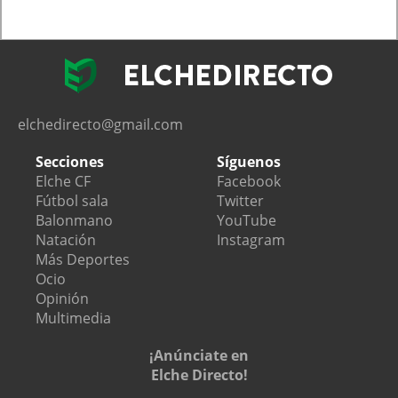
elchedirecto@gmail.com
Secciones
Síguenos
Elche CF
Facebook
Fútbol sala
Twitter
Balonmano
YouTube
Natación
Instagram
Más Deportes
Ocio
Opinión
Multimedia
¡Anúnciate en
Elche Directo!