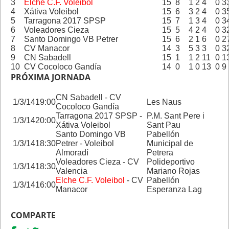
3
Elche C.F. Voleibol
15
8
1
2
4
0
3
4
Xátiva Voleibol
15
6
3
2
4
0
3
5
Tarragona 2017 SPSP
15
7
1
3
4
0
3
6
Voleadores Cieza
15
5
4
2
4
0
3
7
Santo Domingo VB Petrer
15
6
2
1
6
0
2
8
CV Manacor
14
3
5
3
3
0
3
9
CN Sabadell
15
1
1
2
11
0
1
10
CV Cocoloco Gandía
14
0
1
0
13
0
9
PRÓXIMA JORNADA
CN Sabadell - CV
1/3/14
19:00
Les Naus
Cocoloco Gandía
Tarragona 2017 SPSP -
P.M. Sant Pere i
1/3/14
20:00
Xátiva Voleibol
Sant Pau
Santo Domingo VB
Pabellón
1/3/14
18:30
Petrer - Voleibol
Municipal de
Almoradí
Petrera
Voleadores Cieza - CV
Polideportivo
1/3/14
18:30
Valencia
Mariano Rojas
Elche C.F. Voleibol
- CV
Pabellón
1/3/14
16:00
Manacor
Esperanza Lag
COMPARTE