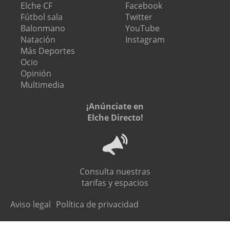
Elche CF
Facebook
Fútbol sala
Twitter
Balonmano
YouTube
Natación
Instagram
Más Deportes
Ocio
Opinión
Multimedia
¡Anúnciate en
Elche Directo!
Consulta nuestras
tarifas y espacios
Aviso legal
Política de privacidad
@ 2026 Elche Directo. Todos los derechos reservados.