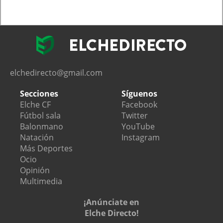
elchedirecto@gmail.com
Secciones
Síguenos
Elche CF
Facebook
Fútbol sala
Twitter
Balonmano
YouTube
Natación
Instagram
Más Deportes
Ocio
Opinión
Multimedia
¡Anúnciate en
Elche Directo!