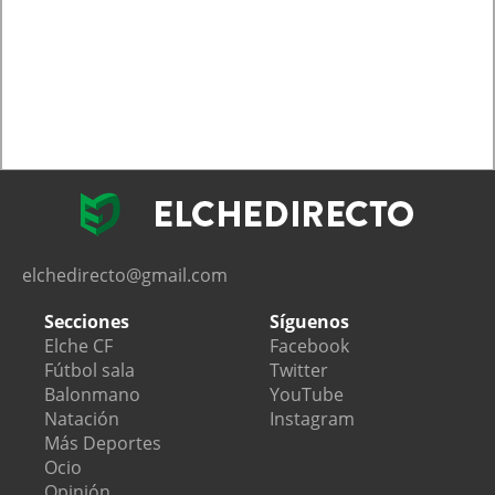
elchedirecto@gmail.com
Secciones
Síguenos
Elche CF
Facebook
Fútbol sala
Twitter
Balonmano
YouTube
Natación
Instagram
Más Deportes
Ocio
Opinión