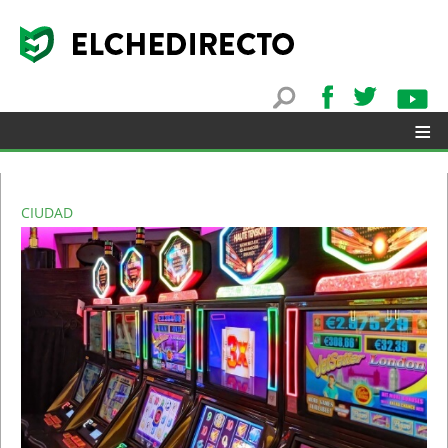
≡
CIUDAD
▼