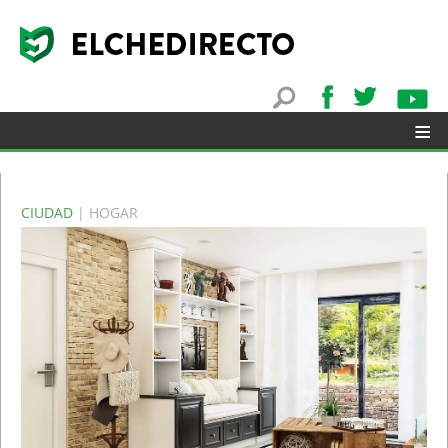
≡
CIUDAD
| HOGAR
▼