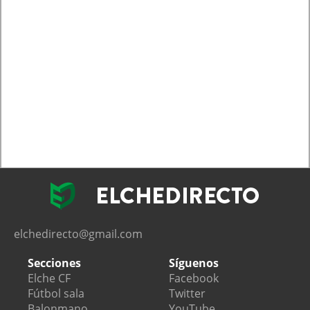
elchedirecto@gmail.com
Secciones
Síguenos
Elche CF
Facebook
Fútbol sala
Twitter
Balonmano
YouTube