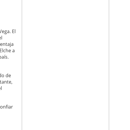
Vega. El
el
ventaja
Elche a
país.
do de
tante,
l
onfiar