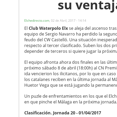
su ventaj
Elchedirecto.com
,
02 de Abril, 2017 - 14:14
El
Club Waterpolo Elx
se aleja del ascenso tras 
equipo de Sergio Navarro ha perdido la segund
feudo del CW Castelló. Una situación inespera
respecto al tercer clasificado. Suben los dos 
depender de terceros si quiere jugar la próxim
El equipo afronta ahora dos finales en las últi
próximo sábado 8 de abril (18:00h) al CN Premi
ida vencierion los ilicitanos, por lo que en ca
los catalanes reciben en la última jornada al M
Huetor Vega que se está jugando la permanenci
Un puzle de enfrentamientos en los que el Elch
en que pinche el Málaga en la próxima jornada
Clasificación. Jornada 20 - 01/04/2017