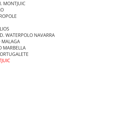
N. MONTJUIC
LO
TROPOLE
LIOS
C.D. WATERPOLO NAVARRA
LO MALAGA
LO MARBELLA
 PORTUGALETE
TJUIC