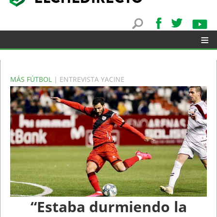
≡
MÁS FÚTBOL
| ENTREVISTA YACINE
▼
“Estaba durmiendo la