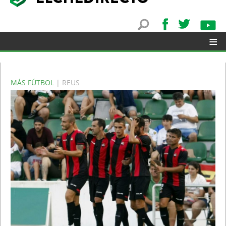
≡
MÁS FÚTBOL
| REUS
▼