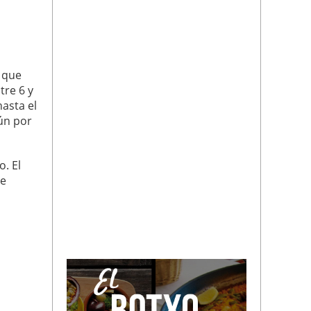
, que
tre 6 y
hasta el
ún por
o. El
se