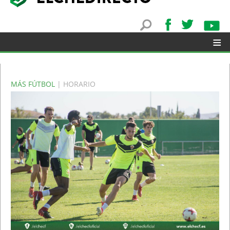
≡
MÁS FÚTBOL
| HORARIO
▼