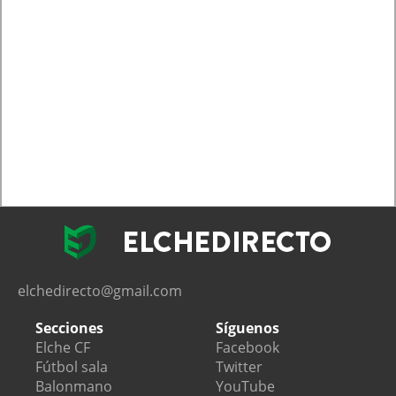
elchedirecto@gmail.com
Secciones
Síguenos
Elche CF
Facebook
Fútbol sala
Twitter
Balonmano
YouTube