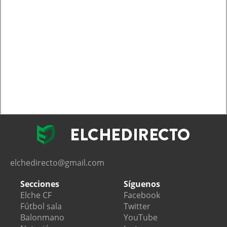
elchedirecto@gmail.com
Secciones
Síguenos
Elche CF
Facebook
Fútbol sala
Twitter
Balonmano
YouTube