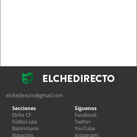
elchedirecto@gmail.com
Secciones
Síguenos
Elche CF
Facebook
Fútbol sala
Twitter
Balonmano
YouTube
Natación
Instagram