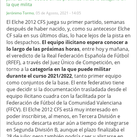
la que milita
Jerónimo Tormo
,
05 de Agosto, 2021 - 14:05
El Elche 2012 CFS juega su primer partido, semanas
después de haber nacido, y, como su antecesor Elche
CF sala en sus últimos días, lo hace lejos de la pista en
los despachos.
El equipo ilicitano espera conocer a
lo largo de las próximas horas
, entre hoy y mañana,
el veredicto de la Real Federación Española de Fútbol
(RFEF), a través del Juez Único de Competición, en
torno a la
categoría en la que puede militar
durante el curso 2021/2022
, tanto primer equipo
como conjuntos de la base. El ente federativo tiene
que decidir si la documentación trasladada desde el
equipo ilicitano cuadra con la facilitada por la
Federación de Fútbol de la Comunidad Valenciana
(FFCV). El Elche 2012 CFS está muy interesado en
poder inscribirse, al menos, en Tercera División e
incluso no descarta estar aún a tiempo de integrarse
en Segunda División B, aunque el plazo finalizaba el
28 de julio; pero también podría caer y alistarse en