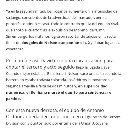
Ya en la
segunda mitad, los ilicitanos aumentaron la intensidad de
su juego, conscientes de
la adversidad del marcador, pero la
puntería continuó escasa. Todo lo contrario que
la del equipo rival,
que anotó el cuarto tras la expulsión de Moreno, del ‘Bimi’.
Sin
embargo, los ilicitanos lograron recortar distancias en la recta
final con
dos goles de
Nelson que ponían el 4-2
y daban lugar a la
esperanza.
Pero no fue así. David erró una clara ocasión para
anotar el tercero y acto seguido
llegó la jugada clave.
Cuando mejor estaba el Bimil·lenari, Nelson sacó una falta
cuando la
barrera no estaba todavía colocada, los árbitros le mostraron la
segunda
amarilla a falta de dos minutos y,
en superioridad
numérica, el Bel·liana marcó el
quinto para sentenciar el
partido.
Con esta nueva derrota, el equipo de Antonio
Ordóñez queda décimoprimero en el
grupo 15 de Tercera
División con 3 puntos, sólo por encima de la Unión Alcoyana,