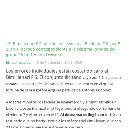
· El Bimil·lenari F.S. perdió en su visita al Bel·liana F.S. por 5-
2, en el partido correspondiente a la séptima jornada del
grupo 15 de Tercera División.
Elchedirecto.com
,
19 de Noviembre, 2013 - 09:01
Los errores individuales están costando caro al
Bimil·lenari F.S. El conjunto ilicitano
cayó por 5-2 el pasado
sábado en la pista del Bel·liana F.S. en un encuentro en el que
la
fortuna de cara a gol fue esquiva para los de Antonio Ordóñez.
A los tres minutos,
los locales se adelantaron y el ‘Bimi’ estrelló un
balón al poste. El empate no llegó,
pero sí el segundo del Bel·liana en
el minuto 7 y el tercero en el 12.
Al descanso se llegó con el 3-0
, un
resultado que no hacía justicia a los méritos
del Bimil·lenari, que con
23 tiros a puerta mereció estrenar su casillero.