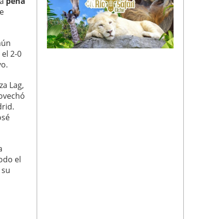
la
peña
ue
aún
el 2-0
vo.
za Lag,
rovechó
rid.
osé
a
odo el
 su