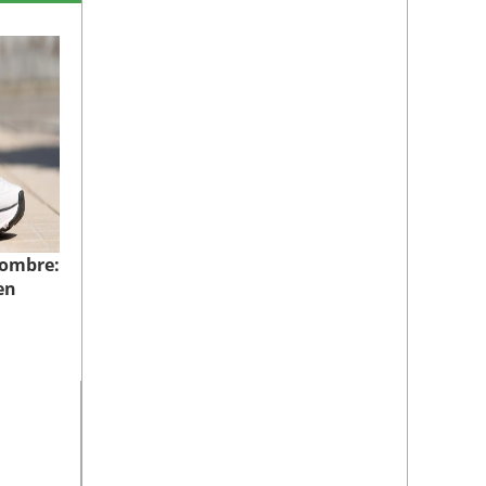
hombre:
en