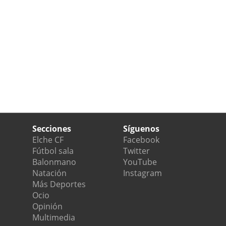
Secciones
Síguenos
Elche CF
Facebook
Fútbol sala
Twitter
Balonmano
YouTube
Natación
Instagram
Más Deportes
Ocio
Opinión
Multimedia