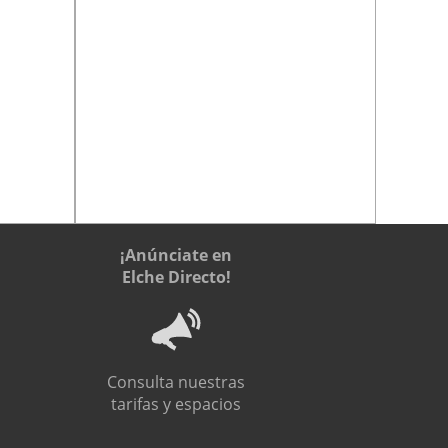
¡Anúnciate en
Elche Directo!
Consulta nuestras
tarifas y espacios