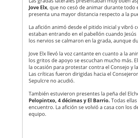
Las gradas laterales presentaban muy buen asp
Jove Elx
, que no cesó de animar durante todo el
presenta una mayor distancia respecto a la pu
La afición animó desde el pitido inicial y vibró
estaban entrando en el pabellón cuando Jesús G
los nervios se calmaron en la grada, aunque dur
Jove Elx llevó la voz cantante en cuanto a la a
los gritos de apoyo se escuchan mucho más. El
la ocasión para protestar contra el Consejo y l
Las críticas fueron dirigidas hacia el Consejer
Sepulcre no acudió.
También estuvieron presentes la peña del Elch
Pelopintxo, 4 décimas y El Barrio.
Todas ellas
encuentro. La afición se volvió a casa con los 
equipo.