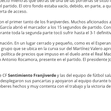
ecto mientras que detrás de una de las porterías se situó 
 partido. El otro fondo estaba vacío, debido, en parte, a q
erta de acceso.
 con el primer tanto de los franjiverdes. Muchos aficionados 
arcía abrió el marcador a los 15 segundos de partido. Con 
ante toda la segunda parte tocó sufrir hasta el 3-1 definiti
nimación. En un lugar cerrado y pequeño, como es el Esperan
 grupo que se ubica en la curva sur del Martínez Valero ap
a política de precios que impuso en el duelo ante el Real Mad
on Antonio Rocamora, presente en el partido. El presidente J
e CF
Sentimiento Franjiverde
y las del equipo de fútbol sal
 desplegaron sus pancartas y apoyaron al equipo durante t
deberes hechos y muy contenta con el trabajo y la victoria de