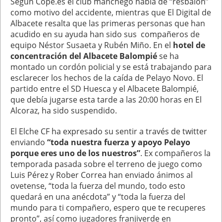
Según Cope.es el club manchego habla de “resbalón”
como motivo del accidente, mientras que El Digital de
Albacete resalta que las primeras personas que han
acudido en su ayuda han sido sus compañeros de
equipo Néstor Susaeta y Rubén Miño. En el
hotel de
concentración del Albacete Balompié
se ha
montado un cordón policial y se está trabajando para
esclarecer los hechos de la caída de Pelayo Novo. El
partido entre el SD Huesca y el Albacete Balompié,
que debía jugarse esta tarde a las 20:00 horas en El
Alcoraz, ha sido suspendido.
El Elche CF ha expresado su sentir a través de twitter
enviando
“toda nuestra fuerza y apoyo Pelayo
porque eres uno de los nuestros”
. Ex compañeros la
temporada pasada sobre el terreno de juego como
Luis Pérez y Rober Correa han enviado ánimos al
ovetense, “toda la fuerza del mundo, todo esto
quedará en una anécdota” y “toda la fuerza del
mundo para ti compañero, espero que te recuperes
pronto”, así como jugadores franjiverde en