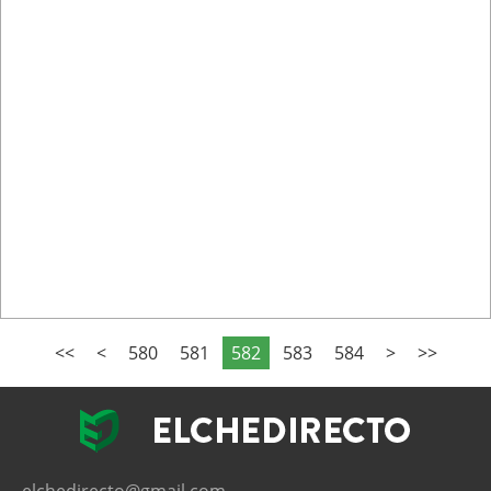
<<
<
580
581
582
583
584
>
>>
elchedirecto@gmail.com