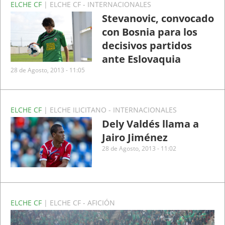
ELCHE CF
| ELCHE CF - INTERNACIONALES
Stevanovic, convocado
con Bosnia para los
decisivos partidos
ante Eslovaquia
28 de Agosto, 2013 - 11:05
ELCHE CF
| ELCHE ILICITANO - INTERNACIONALES
Dely Valdés llama a
Jairo Jiménez
28 de Agosto, 2013 - 11:02
ELCHE CF
| ELCHE CF - AFICIÓN