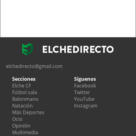
elchedirecto@gmail.com
Secciones
Síguenos
Elche CF
Facebook
Fútbol sala
Twitter
Balonmano
YouTube
Natación
Instagram
Más Deportes
Ocio
Opinión
Multimedia