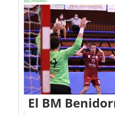
BALONMANO
El BM Benidor