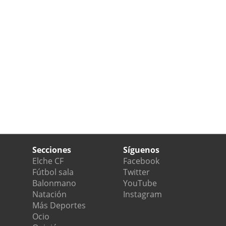
Secciones
Síguenos
Elche CF
Facebook
Fútbol sala
Twitter
Balonmano
YouTube
Natación
Instagram
Más Deportes
Ocio