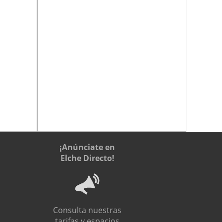
¡Anúnciate en
Elche Directo!
Consulta nuestras
tarifas y espacios