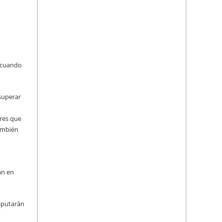
decuando
 superar
res que
ambién
án en
sputarán