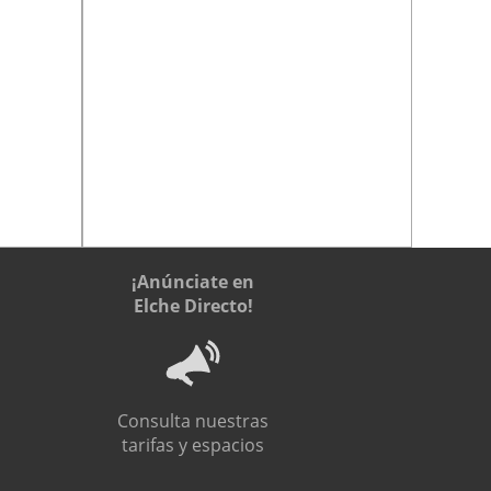
¡Anúnciate en
Elche Directo!
Consulta nuestras
tarifas y espacios