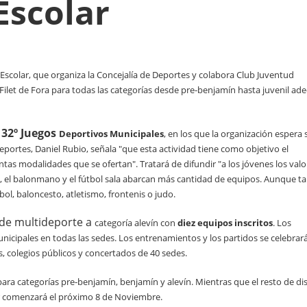
Escolar
 Escolar, que
organiza la Concejalía de Deportes y colabora Club Juventud
Filet de Fora para
todas las categorías desde pre-benjamín hasta juvenil a
32º Juegos
Deportivos Municipales
, en los que la organización espera
 Deportes, Daniel Rubio, señala "que esta actividad tiene como
objetivo el
intas modalidades que se ofertan". Tratará de difundir "a los jóvenes los
valo
,
el balonmano y el fútbol sala abarcan más cantidad de equipos. Aunque t
bol, baloncesto, atletismo, frontenis o judo.
 de multideporte a
categoría alevín con
diez equipos inscritos
. Los
nicipales en todas las sedes. Los
entrenamientos y los partidos se celebrar
os, colegios públicos y concertados de
40 sedes.
para
categorías pre-benjamín, benjamín y alevín. Mientras que el resto de
di
r
comenzará el próximo 8 de Noviembre.