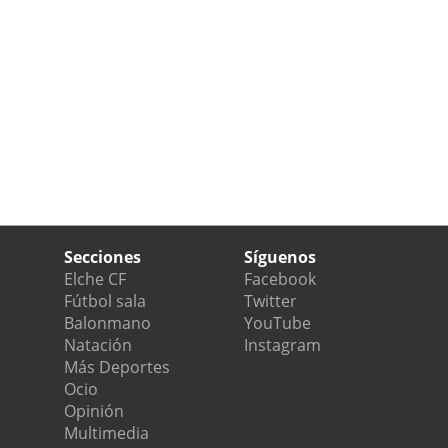
Secciones
Síguenos
Elche CF
Facebook
Fútbol sala
Twitter
Balonmano
YouTube
Natación
Instagram
Más Deportes
Ocio
Opinión
Multimedia