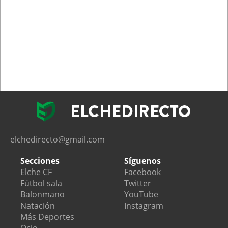
elchedirecto@gmail.com
Secciones
Síguenos
Elche CF
Facebook
Fútbol sala
Twitter
Balonmano
YouTube
Natación
Instagram
Más Deportes
Ocio