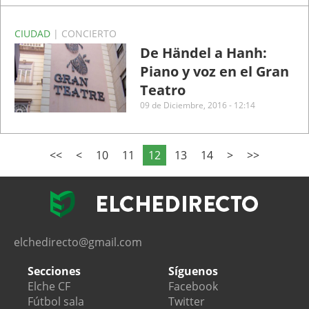
CIUDAD
| CONCIERTO
De Händel a Hanh:
Piano y voz en el Gran
Teatro
09 de Diciembre, 2016 - 12:14
<<
<
10
11
12
13
14
>
>>
elchedirecto@gmail.com
Secciones
Síguenos
Elche CF
Facebook
Fútbol sala
Twitter