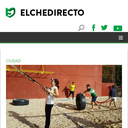
≡
CIUDAD
▼